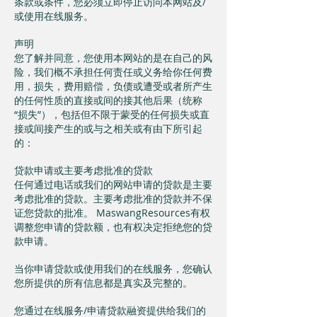
条款或条件，您必须立即停止访问本网站及/
或使用在线服务。
声明
您了解并同意，您使用本网站的是在自己的风
险，我们概不承担任何责任或义务给你任何费
用，损失，费用赔偿，负债或遭受或者所产生
的任何性质的直接或间的接其他后果（统称
“损失”），包括但不限于蒙受的任何损失或直
接或间接产生的或与之相关或有由下所引起
的：
贷款申请或主要考虑批准的贷款
任何通过电话或我们的网站申请的贷款是主要
考虑批准的贷款。主要考虑批准的贷款并不保
证您贷款的批准。 MaswangResources有权
调整您申请的贷款额，也有权决定拒绝您的贷
款申请。
当你申请贷款或使用我们的在线服务，您确认
您所提供的所有信息都是真实及完整的。
您通过在线服务/申请贷款融资提供给我们的