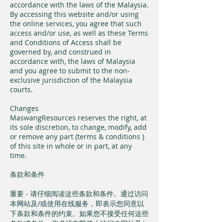
accordance with the laws of the Malaysia.
By accessing this website and/or using
the online services, you agree that such
access and/or use, as well as these Terms
and Conditions of Access shall be
governed by, and construed in
accordance with, the laws of Malaysia
and you agree to submit to the non-
exclusive jurisdiction of the Malaysia
courts.
Changes
MaswangResources reserves the right, at
its sole discretion, to change, modify, add
or remove any part (terms & conditions )
of this site in whole or in part, at any
time.
条款和条件
重要 - 请仔细阅读这些条款和条件。通过访问
本网站及/或使用在线服务，即表示您同意以
下条款和条件的约束。如果您不接受任何这些