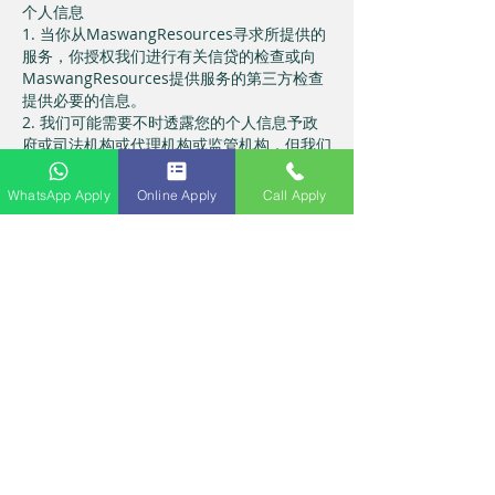
个人信息
1. 当你从MaswangResources寻求所提供的
服务，你授权我们进行有关信贷的检查或向
MaswangResources提供服务的第三方检查
提供必要的信息。
2. 我们可能需要不时透露您的个人信息予政
府或司法机构或代理机构或监管机构，但我们
只会在适当权限下行使。
WhatsApp Apply
Online Apply
Call Apply
逾期及未偿还贷款
MaswangResources有保留的权利让债务代
理和/或任何合理的法律资源追讨欠款。
重复违约和/或逾期付款将会反映在信用局
（CB）记录里。这些信息可能会被CB和欺诈
保护机构提供给其它组织来执行类似的检查和
追踪您，并追讨您欠的欠款。欠款无论是否被
偿付，案件完成后，此记录会被保留7年。最
后，您的信用评级将被重创，您很可能将无法
再向任何机构借贷。
这些东西没有一个是值得冒险的，所以如果您
不确定自己可否偿还贷款，请不要申请。