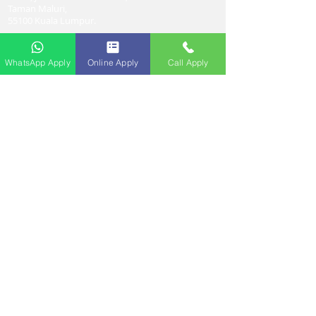
Taman Maluri,
55100 Kuala Lumpur.
Pejabat:
03-92003175
WhatsApp/Tel. :
+6010-8944288
WhatsApp Apply
Online Apply
Call Apply
E-mel:
admin@maswangresources.com
Waktu Bekerja:
Isnin - Sabtu
8 pagi - 5 petang