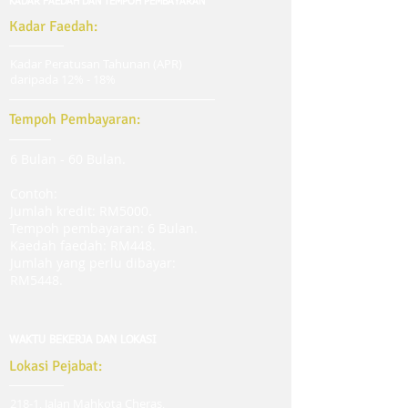
KADAR FAEDAH DAN TEMPOH PEMBAYARAN
Kadar Faedah:
Kadar Peratusan Tahunan (APR)
daripada 12% - 18%
Tempoh Pembayaran:
6 Bulan - 60 Bulan.
Contoh:
Jumlah kredit: RM5000.
Tempoh pembayaran: 6 Bulan.
Kaedah faedah: RM448.
Jumlah yang perlu dibayar:
RM5448.
WAKTU BEKERJA DAN LOKASI
Lokasi Pejabat:
218-1, Jalan Mahkota Cheras,